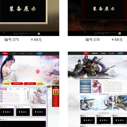
编号:375 ￥88元
编号:374 ￥88元