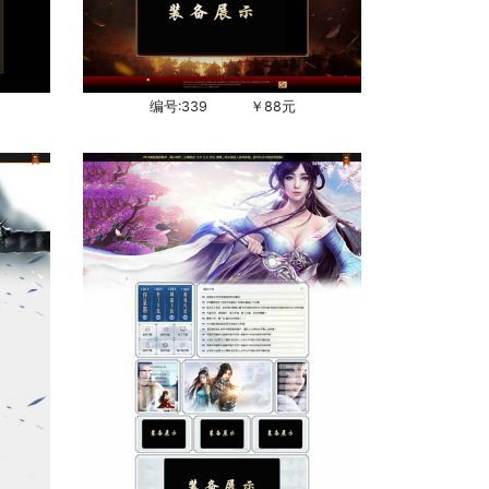
编号:339 ￥88元