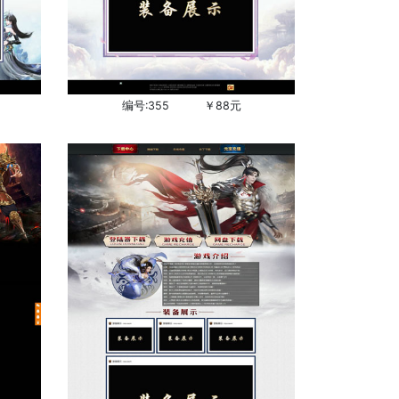
编号:355 ￥88元