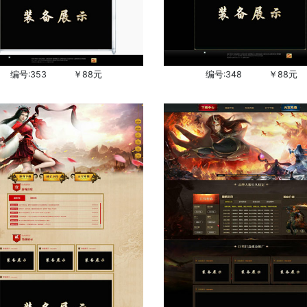
编号:353 ￥88元
编号:348 ￥88元