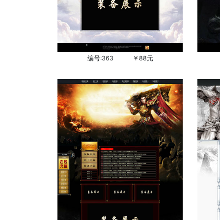
编号:363 ￥88元