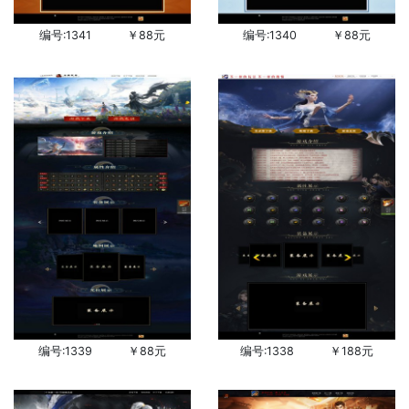
编号:1341 ￥88元
编号:1340 ￥88元
编号:1339 ￥88元
编号:1338 ￥188元