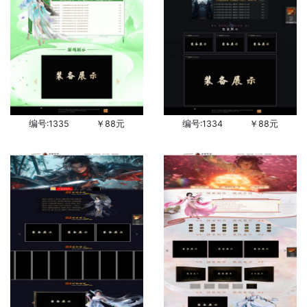
编号:1335 ￥88元
编号:1334 ￥88元