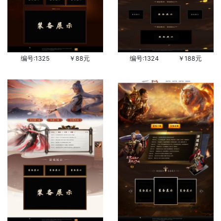
编号:1325 ￥88元
编号:1324 ￥188元